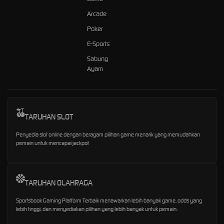
Arcade
Poker
E-Sports
Sabung
Ayam
TARUHAN SLOT
Penyedia slot online dengan beragam pilihan game menarik yang memudahkan
pemain untuk mencapai jackpot
TARUHAN OLAHRAGA
Sportsbook Gaming Platform Terbaik menawarkan lebih banyak game, odds yang
lebih tinggi, dan menyediakan pilihan yang lebih banyak untuk pemain.