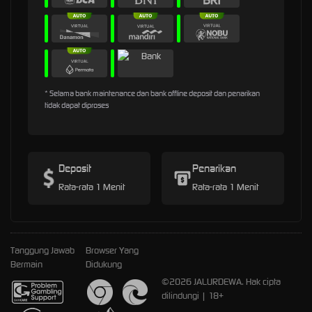
* Selama bank maintenance dan bank offline deposit dan penarikan
tidak dapat diproses
Deposit
Penarikan
Rata-rata 1 Menit
Rata-rata 1 Menit
Tanggung Jawab
Browser Yang
Bermain
Didukung
©2026 JALURDEWA. Hak cipta
dilindungi | 18+