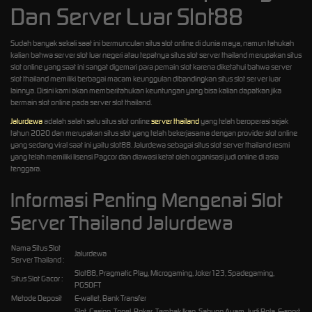
Dan Server Luar Slot88
Sudah banyak sekali saat ini bermunculan situs slot online di dunia maya, namun tahukah
kalian bahwa server slot luar negeri atau tepatnya situs slot server thailand merupakan situs
slot online yang saat ini sangat digemari para pemain slot karena diketahui bahwa server
slot thailand memiliki berbagai macam keunggulan dibandingkan situs slot server luar
lainnya. Disini kami akan memberitahukan keuntungan yang bisa kalian dapatkan jika
bermain slot online pada server slot thailand.
Jalurdewa
adalah salah satu situs slot online
server thailand
yang telah beroperasi sejak
tahun 2020 dan merupakan situs slot yang telah bekerjasama dengan provider slot online
yang sedang viral saat ini yaitu slot88. Jalurdewa sebagai situs slot server thailand resmi
yang telah memiliki lisensi Pagcor dan diawasi ketat oleh organisasi judi online di asia
tenggara.
Informasi Penting Mengenai Slot
Server Thailand Jalurdewa
Nama Situs Slot
Jalurdewa
Server Thailand :
Slot88, Pragmatic Play, Microgaming, Joker123, Spadegaming,
Situs Slot Gacor :
PGSOFT
Metode Deposit
E-wallet, Bank Transfer
Slot, Casino, Togel, Poker, Tembak Ikan, Sabung Ayam, Judi Bola, E-sport